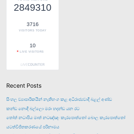
f
2849310
o
r
3716
:
VISITORS TODAY
10
LIVE VISITORS
Recent Posts
සිංහල ව්‍යාපාරිකයින් නැතිභංග කළ අධිරාජ්‍යවාදී බළල් අණ්ඩ
කන්ඩ නොදී බල්ලො මරා හදන්ඩ යන රට
තෝත් නටාපිය මාත් නටඤ්ඤං කැරපොත්තෝ බොල කැරපොත්තෝ
යටත්විජිතකරණයේ පරිනාමය