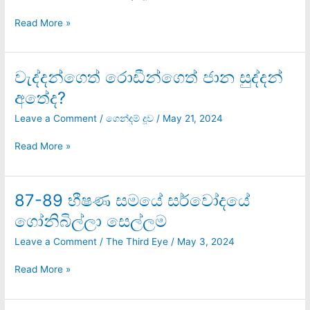
යුදෙව්
කතෝලික
Read More »
චින්තනයේ
සිරකරුවන්
නිසයි
වැද්දන්ගෙත් රොඩීන්ගෙත් ජාන සුද්දන්
වැද්දන්ගෙත්
රොඩීන්ගෙත්
අතේද?
ජාන
සුද්දන්
Leave a Comment
/
ගෙන්දම් දූව
/
May 21, 2024
අතේද?
Read More »
87-89 භීෂණ සමයේ සර්වෝදයේ
87-
89
ගෝනිබිල්ලා සෙල්ලම
භීෂණ
සමයේ
Leave a Comment
/
The Third Eye
/
May 3, 2024
සර්වෝදයේ
ගෝනිබිල්ලා
Read More »
සෙල්ලම