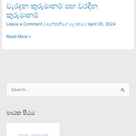
වැරදුන කුරුමානම් සහ වරදින
වැරදුන
කුරුමානම්
කුරුමානම්
සහ
වරදින
Leave a Comment
/
ඇන්තනීගේ ලෝකය
/
April 20, 2024
කුරුමානම්
Read More »
S
e
a
පාඨක පීඨය
r
c
h
TOTAL VISITORS