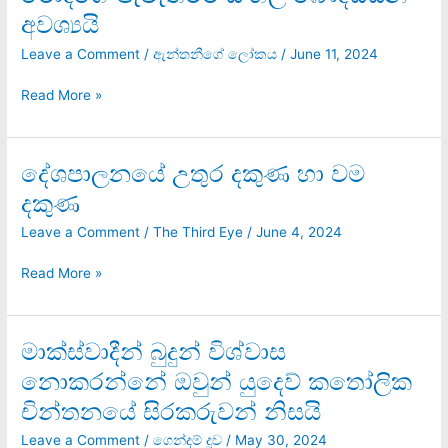
පැවැත්මට
අවශ්‍යයි
සිංහල
බෞද්ධයන්
Leave a Comment
/
ඇන්තනීගේ ලෝකය
/
June 11, 2024
අවශ්‍යයි
Read More »
දේශපාලනයේ උතුර දකුණ හා වම
දේශපාලනයේ
උතුර
දකුණ
දකුණ
හා
Leave a Comment
/
The Third Eye
/
June 4, 2024
වම
දකුණ
Read More »
මාක්ස්වාදීන් බුදුන් විශ්වාස
මාක්ස්වාදීන්
බුදුන්
නොකරන්නේ ඔවුන් යුදෙව් කතෝලික
විශ්වාස
චින්තනයේ සිරකරුවන් නිසයි
නොකරන්නේ
ඔවුන්
Leave a Comment
/
ගෙන්දම් දූව
/
May 30, 2024