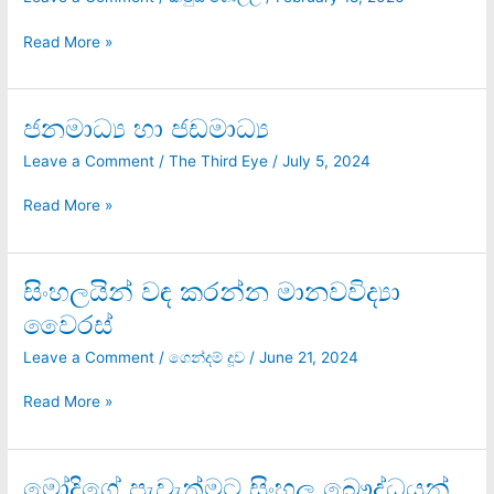
වූ
ඉරණම
Read More »
මාලිමාවත්!
ජනමාධ්‍ය හා ජඩමාධ්‍ය
ජනමාධ්‍ය
හා
Leave a Comment
/
The Third Eye
/
July 5, 2024
ජඩමාධ්‍ය
Read More »
සිංහලයින් වඳ කරන්න මානවවිද්‍යා
සිංහලයින්
වඳ
වෛරස්
කරන්න
මානවවිද්‍යා
Leave a Comment
/
ගෙන්දම් දූව
/
June 21, 2024
වෛරස්
Read More »
මෝදිගේ පැවැත්මට සිංහල බෞද්ධයන්
මෝදිගේ