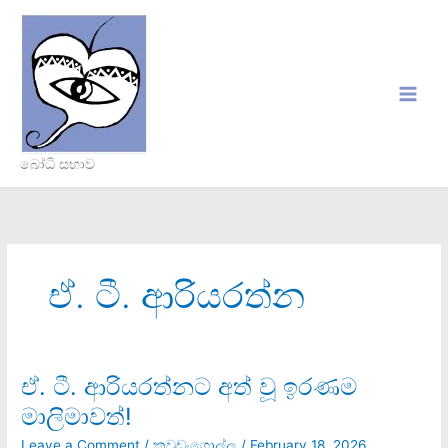
Skip
to
content
බෝධි සභාව
ඒ. ටී. ආරියරත්න
ඒ. ටී. ආරියරත්නට අත් වූ ඉරණම
ඒ.
ටී.
මාලිමාවත්!
ආරියරත්නට
අත්
Leave a Comment
/
කවුඩංගොල්ල
/
February 18, 2026