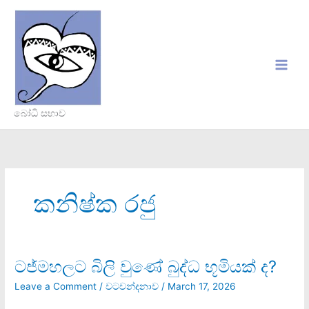
Skip
to
content
බෝධි සභාව
කනිෂ්ක රජු
ටජ්මහලට බිලි වුණේ බුද්ධ භූමියක් ද?
ටජ්මහලට
බිලි
Leave a Comment
/
වටවන්දනාව
/
March 17, 2026
වුණේ
බුද්ධ