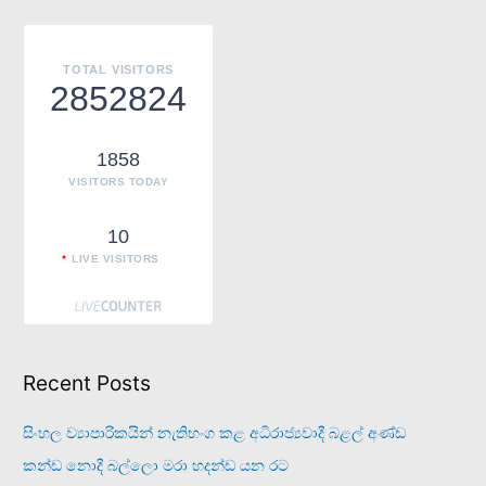
c
h
TOTAL VISITORS
f
2852824
o
r
1858
:
VISITORS TODAY
10
LIVE VISITORS
Recent Posts
සිංහල ව්‍යාපාරිකයින් නැතිභංග කළ අධිරාජ්‍යවාදී බළල් අණ්ඩ
කන්ඩ නොදී බල්ලො මරා හදන්ඩ යන රට