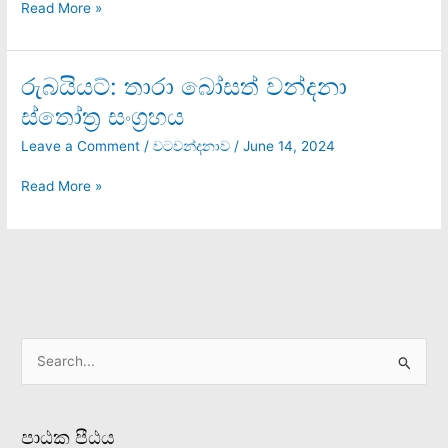
Read More »
භූමියක්
ද?
රුබයියට්: තාරා බෝසත් වන්දනා
රුබයියට්:
තාරා
ස්තෝත්‍ර සංග්‍රහය
බෝසත්
වන්දනා
Leave a Comment
/
වටවන්දනාව
/
June 14, 2024
ස්තෝත්‍ර
සංග්‍රහය
Read More »
S
e
a
පාඨක පීඨය
r