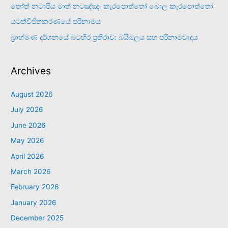
තෝත් නටාපිය මාත් නටඤ්ඤං කැරපොත්තෝ බොල කැරපොත්තෝ
යටත්විජිතකරණයේ පරිනාමය
බ්‍රාහ්මණ දර්ශනයේ බටහිර ප්‍රතිරාව: බයිබලය සහ පරිනාමවාදය
Archives
August 2026
July 2026
June 2026
May 2026
April 2026
March 2026
February 2026
January 2026
December 2025