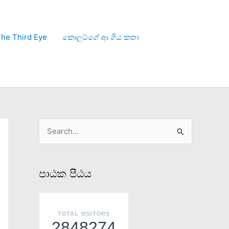
he Third Eye
කොලට්ගේ ආ ගිය කතා
S
e
a
පාඨක පීඨය
r
c
h
TOTAL VISITORS
2848274
f