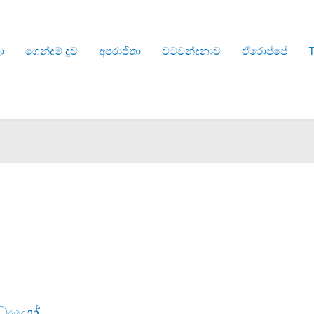
ා
ගෙන්දම් දූව
අපරාජිතා
වටවන්දනාව
ඒරොප්පේ
T
්ධයෝ