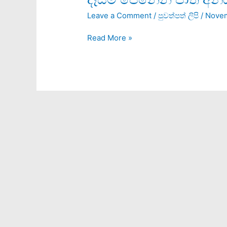
පෙනෙන
Leave a Comment
/
පුවත්පත් ලිපි
/
Novem
ජාති
අන්ධයෝ
Read More »