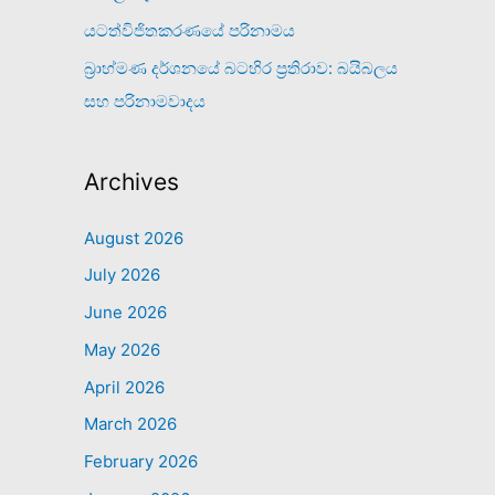
යටත්විජිතකරණයේ පරිනාමය
බ්‍රාහ්මණ දර්ශනයේ බටහිර ප්‍රතිරාව: බයිබලය
සහ පරිනාමවාදය
Archives
August 2026
July 2026
June 2026
May 2026
April 2026
March 2026
February 2026