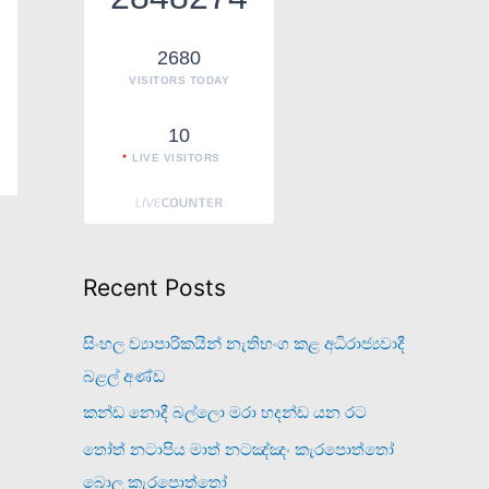
o
r
2680
VISITORS TODAY
:
10
LIVE VISITORS
Recent Posts
සිංහල ව්‍යාපාරිකයින් නැතිභංග කළ අධිරාජ්‍යවාදී
බළල් අණ්ඩ
කන්ඩ නොදී බල්ලො මරා හදන්ඩ යන රට
තෝත් නටාපිය මාත් නටඤ්ඤං කැරපොත්තෝ
බොල කැරපොත්තෝ