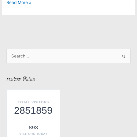
Read More »
S
e
a
පාඨක පීඨය
r
c
h
TOTAL VISITORS
f
2851859
o
r
893
:
VISITORS TODAY