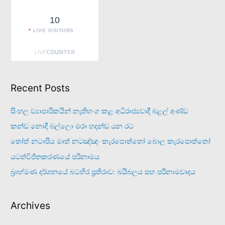
10
LIVE VISITORS
Recent Posts
සිංහල ව්‍යාපාරිකයින් නැතිභංග කළ අධිරාජ්‍යවාදී බළල් අණ්ඩ
කන්ඩ නොදී බල්ලො මරා හදන්ඩ යන රට
තෝත් නටාපිය මාත් නටඤ්ඤං කැරපොත්තෝ බොල කැරපොත්තෝ
යටත්විජිතකරණයේ පරිනාමය
බ්‍රාහ්මණ දර්ශනයේ බටහිර ප්‍රතිරාව: බයිබලය සහ පරිනාමවාදය
Archives