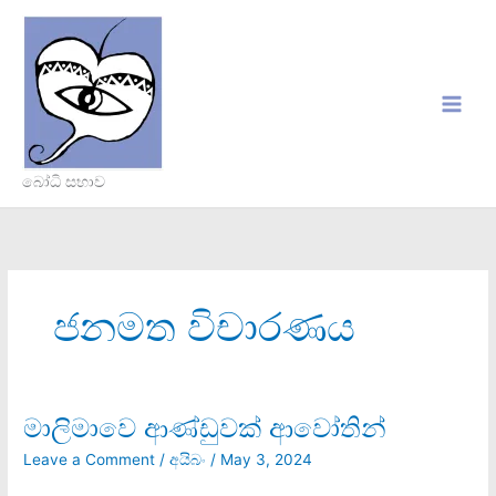
Skip
to
content
බෝධි සභාව
ජනමත විචාරණය‍
මාලිමාවෙ ආණ්ඩුවක් ආවෝතින්
මාලිමාවෙ
ආණ්ඩුවක්
Leave a Comment
/
අයිබං
/
May 3, 2024
ආවෝතින්