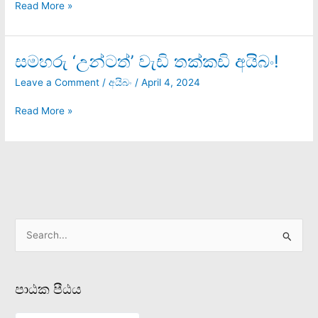
Read More »
හැටි
අයිබං
සමහරු ‘උන්ටත්’ වැඩි තක්කඩි අයිබං!
සමහරු
‘උන්ටත්’
Leave a Comment
/
අයිබං
/
April 4, 2024
වැඩි
තක්කඩි
Read More »
අයිබං!
S
e
a
පාඨක පීඨය
r
c