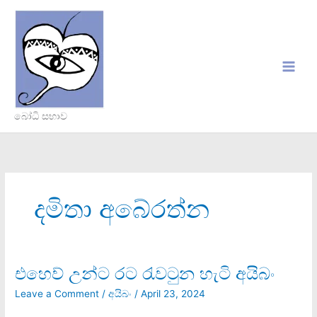
Skip
to
content
බෝධි සභාව
දමිතා අබේරත්න
එහෙව් උන්ට රට රැවටුන හැටි අයිබං
එහෙව්
උන්ට
Leave a Comment
/
අයිබං
/
April 23, 2024
රට
රැවටුන