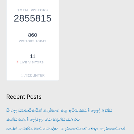
h
TOTAL VISITORS
f
2855815
o
r
860
:
VISITORS TODAY
11
LIVE VISITORS
Recent Posts
සිංහල ව්‍යාපාරිකයින් නැතිභංග කළ අධිරාජ්‍යවාදී බළල් අණ්ඩ
කන්ඩ නොදී බල්ලො මරා හදන්ඩ යන රට
තෝත් නටාපිය මාත් නටඤ්ඤං කැරපොත්තෝ බොල කැරපොත්තෝ