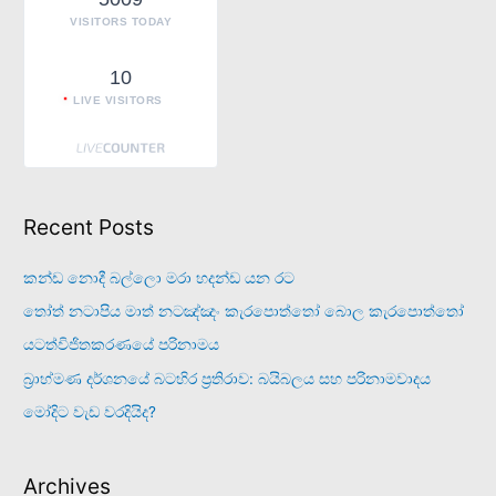
:
VISITORS TODAY
10
LIVE VISITORS
Recent Posts
කන්ඩ නොදී බල්ලො මරා හදන්ඩ යන රට
තෝත් නටාපිය මාත් නටඤ්ඤං කැරපොත්තෝ බොල කැරපොත්තෝ
යටත්විජිතකරණයේ පරිනාමය
බ්‍රාහ්මණ දර්ශනයේ බටහිර ප්‍රතිරාව: බයිබලය සහ පරිනාමවාදය
මෝදිට වැඩ වරදියිද?
Archives