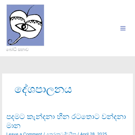
Skip
to
content
බෝධි සභාව
දේශපාලනය
පදමට කැන්දනා හීන රටතොට වන්දනා
පදමට කැන්දනා හීන රටතොට වන්දනාමාන
මාන
Leave a Comment
/
උතුරුකටු දිවයින
/
April 28, 2025