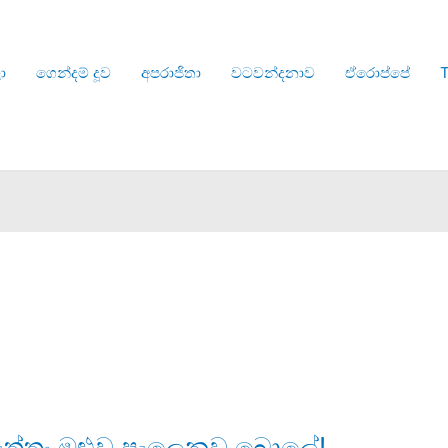
ා
ගෙන්දම් දූව
අපරාජිතා
වටවන්දනාව
ඒරොප්පේ
T
ත්තං ඔළුව පැලෙනව බොලේ!