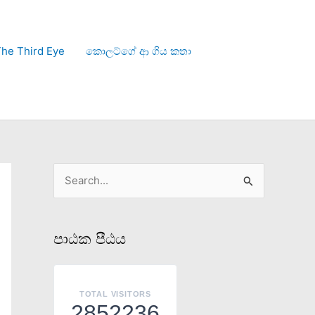
he Third Eye
කොලට්ගේ ආ ගිය කතා
S
e
a
පාඨක පීඨය
r
c
h
TOTAL VISITORS
2852236
f