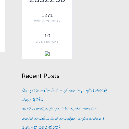
o
r
1271
VISITORS TODAY
:
10
LIVE VISITORS
Recent Posts
සිංහල ව්‍යාපාරිකයින් නැතිභංග කළ අධිරාජ්‍යවාදී
බළල් අණ්ඩ
කන්ඩ නොදී බල්ලො මරා හදන්ඩ යන රට
තෝත් නටාපිය මාත් නටඤ්ඤං කැරපොත්තෝ
බොල කැරපොත්තෝ