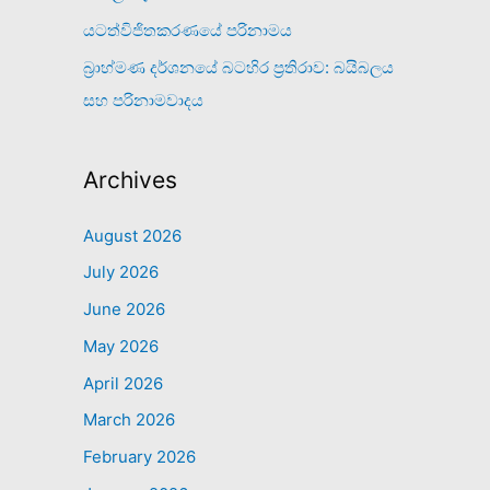
යටත්විජිතකරණයේ පරිනාමය
බ්‍රාහ්මණ දර්ශනයේ බටහිර ප්‍රතිරාව: බයිබලය
සහ පරිනාමවාදය
Archives
August 2026
July 2026
June 2026
May 2026
April 2026
March 2026
February 2026