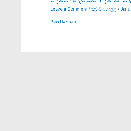
හැටියට
Leave a Comment
/
කවුඩංගොල්ල
/
Janu
ඇණේ
නැත්තං
Read More »
ඔළුව
පැලෙනව
බොලේ!