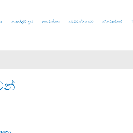
ා
ගෙන්දම් දූව
අපරාජිතා
වටවන්දනාව
ඒරොප්පේ
T
වන්
ඳතා