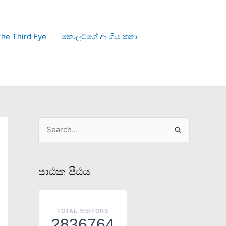
he Third Eye
කොලට්ගේ ආ ගිය කතා
S
e
a
පාඨක පීඨය
r
c
h
TOTAL VISITORS
2836764
f