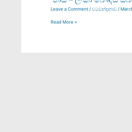
–
Leave a Comment
/
වටවන්දනාව
/
March
ලංකා
බෞද්ධ
Read More »
සබඳතා