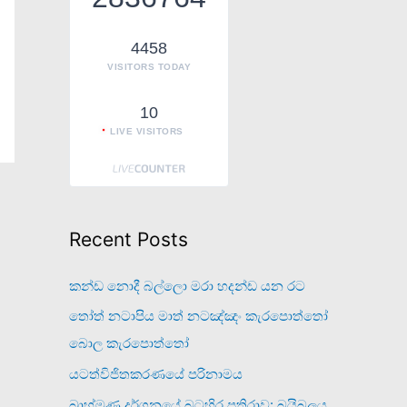
o
r
4458
VISITORS TODAY
:
10
LIVE VISITORS
Recent Posts
කන්ඩ නොදී බල්ලො මරා හදන්ඩ යන රට
තෝත් නටාපිය මාත් නටඤ්ඤං කැරපොත්තෝ
බොල කැරපොත්තෝ
යටත්විජිතකරණයේ පරිනාමය
බ්‍රාහ්මණ දර්ශනයේ බටහිර ප්‍රතිරාව: බයිබලය