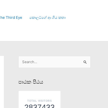
he Third Eye
කොලට්ගේ ආ ගිය කතා
S
e
a
පාඨක පීඨය
r
c
h
TOTAL VISITORS
2837433
f