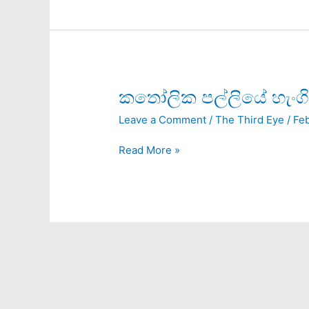
කතෝලික
කතෝලික පල්ලියේ හැංගි
පල්ලියේ
Leave a Comment
/
The Third Eye
/
Feb
හැංගිමුත්තං
සෙල්ලම
Read More »