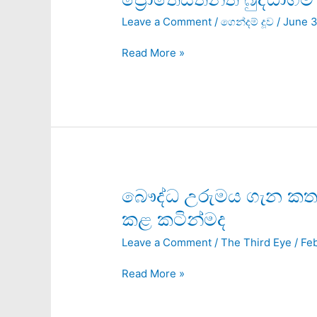
බුද්ධාගම
Leave a Comment
/
ගෙන්දම් දූව
/
June 3
Read More »
බෞද්ධ
බෞද්ධ උරුමය ගැන කතාක
උරුමය
කළ කටින්මද
ගැන
Leave a Comment
/
The Third Eye
/
Feb
කතාකරන්නේ
ප‍්‍රභාකරන්ට
Read More »
ආශිර්වාද
කළ
කටින්මද