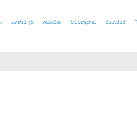
ා
ගෙන්දම් දූව
අපරාජිතා
වටවන්දනාව
ඒරොප්පේ
T