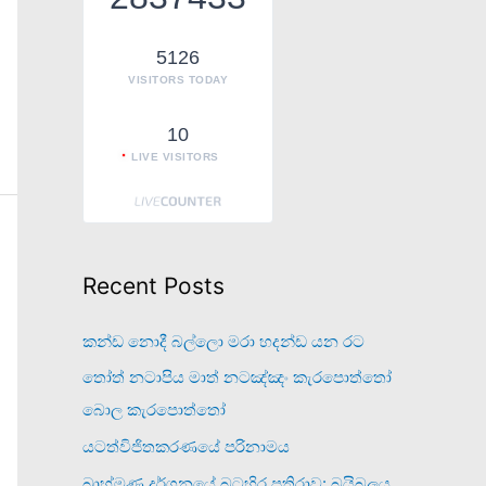
o
r
5126
VISITORS TODAY
:
10
LIVE VISITORS
Recent Posts
කන්ඩ නොදී බල්ලො මරා හදන්ඩ යන රට
තෝත් නටාපිය මාත් නටඤ්ඤං කැරපොත්තෝ
බොල කැරපොත්තෝ
යටත්විජිතකරණයේ පරිනාමය
බ්‍රාහ්මණ දර්ශනයේ බටහිර ප්‍රතිරාව: බයිබලය