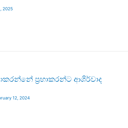
, 2025
රන්නේ ප‍්‍රභාකරන්ට ආශිර්වාද
ruary 12, 2024