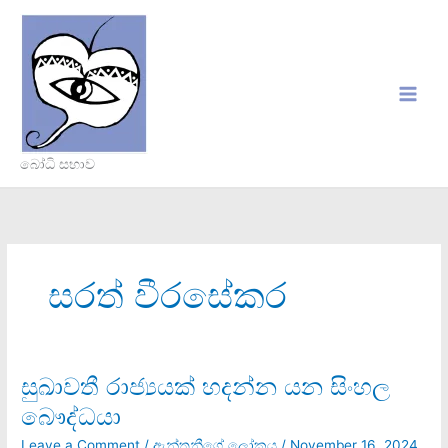
Skip
to
content
බෝධි සභාව
සරත් වීරසේකර
සුඛාවතී රාජ්‍යයක් හදන්න යන සිංහල
සුඛාවතී
රාජ්‍යයක්
බෞද්ධයා
හදන්න
යන
Leave a Comment
/
ඇන්තනීගේ ලෝකය
/
November 16, 2024