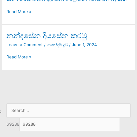
සිංහල
බෞද්ධයා
Read More »
නන්දසේන දියසේන කරමු
නන්දසේන
දියසේන
Leave a Comment
/
ගෙන්දම් දූව
/
June 1, 2024
කරමු
Read More »
S
e
69288
a
r