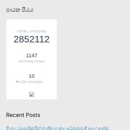
c
පාඨක පීඨය
h
f
o
TOTAL VISITORS
2852112
r
:
1147
VISITORS TODAY
10
LIVE VISITORS
Recent Posts
සිංහල ව්‍යාපාරිකයින් නැතිභංග කළ අධිරාජ්‍යවාදී බළල් අණ්ඩ