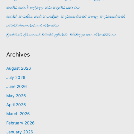
කන්ඩ නොදී බල්ලො මරා හදන්ඩ යන රට
තෝත් නටාපිය මාත් නටඤ්ඤං කැරපොත්තෝ බොල කැරපොත්තෝ
යටත්විජිතකරණයේ පරිනාමය
බ්‍රාහ්මණ දර්ශනයේ බටහිර ප්‍රතිරාව: බයිබලය සහ පරිනාමවාදය
Archives
August 2026
July 2026
June 2026
May 2026
April 2026
March 2026
February 2026
January 2026