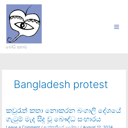
Skip
to
content
බෝධි සභාව
Bangladesh protest
කවුරැත් කතා නොකරන බංගාලි දේශයේ
කවුරැත්
කතා
ගැටුම් මැද සිදු වූ බෞද්ධ සංහාරය
නොකරන
බංගාලි
Leave a Comment
/
ඇන්තනීගේ ලෝකය
/
August 12, 2024