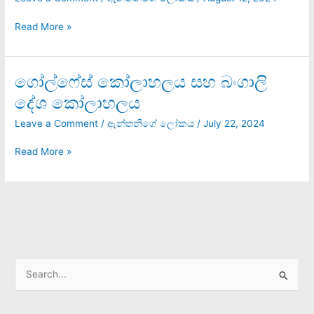
දේශයේ
ගැටුම්
Read More »
මැද
සිදු
වූ
ගෝල්ෆේස් කෝලාහලය සහ බංගාලි
ගෝල්ෆේස්
බෞද්ධ
කෝලාහලය
දේශ කෝලාහලය
සංහාරය
සහ
බංගාලි
Leave a Comment
/
ඇන්තනීගේ ලෝකය
/
July 22, 2024
දේශ
කෝලාහලය
Read More »
S
e