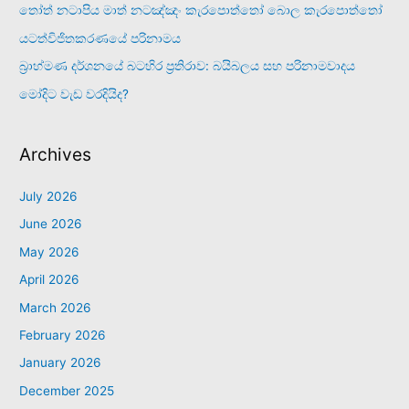
තෝත් නටාපිය මාත් නටඤ්ඤං කැරපොත්තෝ බොල කැරපොත්තෝ
යටත්විජිතකරණයේ පරිනාමය
බ්‍රාහ්මණ දර්ශනයේ බටහිර ප්‍රතිරාව: බයිබලය සහ පරිනාමවාදය
මෝදිට වැඩ වරදියිද?
Archives
July 2026
June 2026
May 2026
April 2026
March 2026
February 2026
January 2026
December 2025