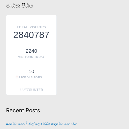
a
පාඨක පීඨය
r
c
h
TOTAL VISITORS
f
2840787
o
r
2240
:
VISITORS TODAY
10
LIVE VISITORS
Recent Posts
කන්ඩ නොදී බල්ලො මරා හදන්ඩ යන රට