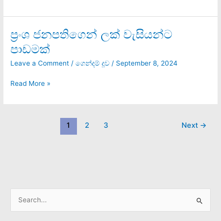
ප්‍රංශ ජනපතිගෙන් ලක් වැසියන්ට
ප්‍රංශ
ජනපතිගෙන්
පාඩමක්
ලක්
වැසියන්ට
Leave a Comment
/
ගෙන්දම් දූව
/
September 8, 2024
පාඩමක්
Read More »
1
2
3
Next
→
S
e