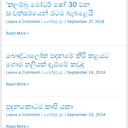
එක
‘කලම්බු මෝටර් ෂෝ’ 30 වන
‘කලම්බු
අරුම
මෝටර්
සංවත්සරයෙන් රටම බැබළෙයි
පුදුම
ෂෝ’
රට
30
Leave a Comment
/
ගෙන්දම් දූව
/
September 27, 2024
වන
සංවත්සරයෙන්
Read More »
රටම
බැබළෙයි
බෞද්ධාලෝක පදනමේ කිරි කළයට
බෞද්ධාලෝක
පදනමේ
ගොම තලියක් දැම්මේ කවුද
කිරි
කළයට
Leave a Comment
/
ගෙන්දම් දූව
/
September 24, 2024
ගොම
තලියක්
Read More »
දැම්මේ
කවුද
පුදනකොටම කාපි යකා
පුදනකොටම
කාපි
Leave a Comment
/
ගෙන්දම් දූව
/
September 23, 2024
යකා
Read More »