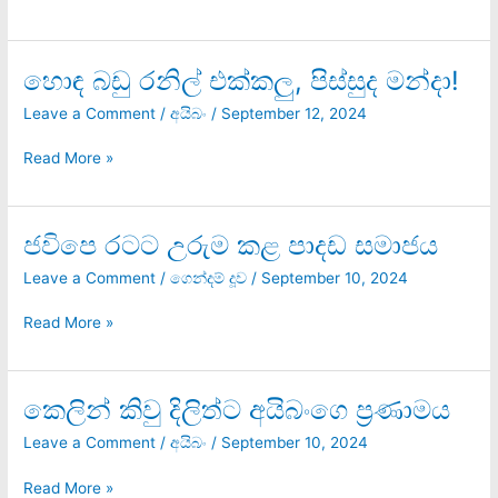
හොඳ බඩු රනිල් එක්කලු, පිස්සුද මන්දා!
හොඳ
බඩු
Leave a Comment
/
අයිබං
/
September 12, 2024
රනිල්
එක්කලු,
Read More »
පිස්සුද
මන්දා!
ජවිපෙ රටට උරුම කළ පාදඩ සමාජය
ජවිපෙ
රටට
Leave a Comment
/
ගෙන්දම් දූව
/
September 10, 2024
උරුම
කළ
Read More »
පාදඩ
සමාජය
කෙලින් කිවු දිලිත්ට අයිබංගෙ ප්‍රණාමය
කෙලින්
කිවු
Leave a Comment
/
අයිබං
/
September 10, 2024
දිලිත්ට
අයිබංගෙ
Read More »
ප්‍රණාමය