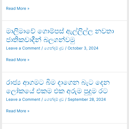
Read More »
මාලිමාවේ ගොම්පස් ඇල්ලිල්ල නවතා
මාලිමාවේ
ගොම්පස්
ජාතිකවාදීන් බලගන්වමු
ඇල්ලිල්ල
නවතා
Leave a Comment
/
ගෙන්දම් දූව
/
October 3, 2024
ජාතිකවාදීන්
බලගන්වමු
Read More »
රාජ්‍ය ආගමට බිම දාගෙන බැට දෙන
රාජ්‍ය
ආගමට
ලෝකයේ එකම එක අරුම පුදුම රට
බිම
දාගෙන
Leave a Comment
/
ගෙන්දම් දූව
/
September 28, 2024
බැට
දෙන
Read More »
ලෝකයේ
එකම