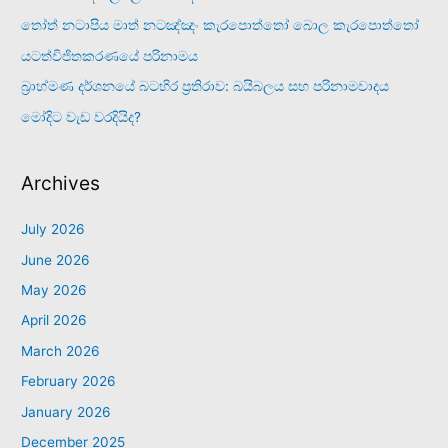
තෝත් නටාපිය මාත් නටඤ්ඤං කැරපොත්තෝ බොල කැරපොත්තෝ
යටත්විජිතකරණයේ පරිනාමය
බ්‍රාහ්මණ දර්ශනයේ බටහිර ප්‍රතිරාව: බයිබලය සහ පරිනාමවාදය
මෝදිට වැඩ වරදියිද?
Archives
July 2026
June 2026
May 2026
April 2026
March 2026
February 2026
January 2026
December 2025