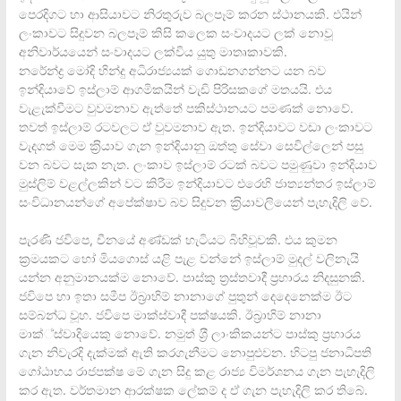
පෙරදිගට හා ආසියාවට නිරතුරුව බලපෑම් කරන ස්ථානයකි. එයින්
ලංකාවට සිදුවන බලපෑම් කිසි කලෙක සංවාදයට ලක් නොවූ
අනිවාර්යයෙන් සංවාදයට ලක්විය යුතු මාතෘකාවකි.
නරේන්ද්‍ර මෝදි හින්දු අධිරාජ්‍යයක් ගොඩනගන්නට යන බව
ඉන්දියාවේ ඉස්ලාම් ආගමිකයින් වැඩි පිරිසකගේ මතයයි. එය
වැළැක්වීමට වුවමනාව ඇත්තේ පකිස්ථානයට පමණක් නොවේ.
තවත් ඉස්ලාම් රටවලට ඒ වුවමනාව ඇත. ඉන්දියාවට වඩා ලංකාවට
වැදගත් මෙම ක‍්‍රියාව ගැන ඉන්දියානු ඔත්තු සේවා සෙවිල්ලෙන් පසු
වන බවට සැක නැත. ලංකාව ඉස්ලාම් රටක් බවට පමුණුවා ඉන්දියාව
මුස්ලිම් වළල්ලකින් වට කිරීම ඉන්දියාවට එරෙහි ජාත්‍යන්තර ඉස්ලාම්
සංවිධානයන්ගේ අපේක්ෂාව බව සිදුවන ක‍්‍රියාවලියෙන් පැහැදිලි වේ.
පැරණි ජවිපෙ, චීනයේ අණ්ඩක් හැටියට බිහිවූවකි. එය කුමන
ක‍්‍රමයකට හෝ මියගොස් යළි පැළ වන්නේ ඉස්ලාම් මුදල් වලිනැයි
යන්න අනුමානයක්ම නොවේ. පාස්කු ත‍්‍රස්තවාදී ප‍්‍රහාරය නිදසුනකි.
ජවිපෙ හා ඉතා සමීප ඊබ‍්‍රාහිම් නානාගේ පුතුන් දෙදෙනෙක්ම ඊට
සම්බන්ධ වූහ. ජවිපෙ මාක්ස්වාදී පක්ෂයකි. ඊබ‍්‍රාහිම් නානා
මාක්්ස්වාදියෙකු නොවේ. නමුත් ශ‍්‍රී ලාංකිකයන්ට පාස්කු ප‍්‍රහාරය
ගැන නිවැරදි දැක්මක් ඇති කරගැනීමට නොපුළුවන. හිටපු ජනාධිපති
ගෝඨාභය රාජපක්ෂ මේ ගැන සිදු කළ රාජ්‍ය විමර්ශනය ගැන පැහැදිලි
කර ඇත. වර්තමාන ආරක්ෂක ලේකම් ද ඒ ගැන පැහැදිලි කර තිබේ.