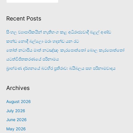
Recent Posts
සිංහල ව්‍යාපාරිකයින් නැතිභංග කළ අධිරාජ්‍යවාදී බළල් අණ්ඩ
කන්ඩ නොදී බල්ලො මරා හදන්ඩ යන රට
තෝත් නටාපිය මාත් නටඤ්ඤං කැරපොත්තෝ බොල කැරපොත්තෝ
යටත්විජිතකරණයේ පරිනාමය
බ්‍රාහ්මණ දර්ශනයේ බටහිර ප්‍රතිරාව: බයිබලය සහ පරිනාමවාදය
Archives
August 2026
July 2026
June 2026
May 2026