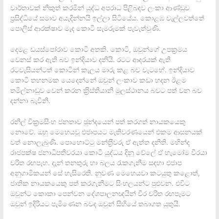
වාර්තාවක් නිකුත් කරමින් යුද්ධ අපරාධ පිළිබඳව ලංකා ආණ්ඩුව
ප‍්‍රසිද්ධියේ සමාව අයැදින්නයි ඉල්ලා සිටියේය. කොළඹ වැල්ලවත්තේ
පොලිස් ආරක්ෂාව මැද කොටි සැමරුමක් පැවැත්වුණි.
දෙමළ ඩයස්පෝරාව කොටි අතකි. කොටි, ඔවුන්ගේ උපක‍්‍රමය
වෙනස් කර ඇති බව ඉන්දියාව දනියි. රටට ආදරයක් ඇති
රටවැසියන්ටත් කොටින් කැලය මාරු කළ බව වැටහේ. ඉන්දියාව
කොටි තහනමක යෙදෙන්නේ ඔවුන් ලංකාව කඩා හදන ඊළම
තමිල්නාඩුව වෙන් කරන ක‍්‍රිස්තියානි මූලස්ථානය බවට පත් වන බව
දන්නා බැවිනි.
රනිල් වික‍්‍රමසිංහ ජනතාව ඡුන්දයෙන් පත් කරගත් නායකයෙකු
නොවේ. ඔහු මෙහෙයවූ එජාපයට මැතිවරණයෙන් එකම ආසනයක්
වත් නොලැබුණි. පොහොට්ටු මන්ත‍්‍රීවරු ඒ ඇත්ත දනිති. මහින්ද
රාජපක්ෂ ජනාධිපතිවරයා කොටි යුද්ධය දිනූ වේලේ ඒ හැමෝම වීරයා
චරිත රඟපෑහ. දැන් තනතුරු හා බලය රැකගැනීම සඳහා එජාප
අනුගාමිකයන් සේ හැසිරෙති. නුවණ මෙහෙයවා කටයුතු කළොත්,
ජාතික නායකයෙකු පත් කරගැනීමට සිංහලයන්ට පුළුවන. එවිට
ඔවුන්ට කොකා පෙන්වන දේශපාලනඥයින් වීර චරිත රඟපෑමට
ඔවුන් ඉදිරියට පැමිණෙන බවද ඔවුන් සිහියේ තබාගත යුතුයි.