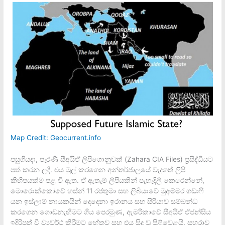
Map Credit: Geocurrent.info
පසුගියදා, පැරණි සීඅයිඒ ලිපිගොනුවක් (Zahara CIA Files) ප‍්‍රසිද්ධියට
පත් කරන ලදී. එය මුල් කරගෙන අන්තර්ජාලයේ වැදගත් ලිපි
කිහිපයක්ම පළ වී ඇත. ඒ ඇතැම් ලිපියකින් පැහැදිලි කෙරෙන්නේ,
මොරොක්කෝවේ හස්න් 11 රජතුමා සහ ලිබියාවේ මුඅම්මර ගඩාෆි
යන ඉස්ලාම් නායකයින් දෙදෙනා ඉරානය සහ සිරියාව සම්බන්ධ
කරගෙන ගොඩනැඟීමට ගිය පෙරමුණ, ඇමරිකාවේ සීඅයිඒ ඒජන්සිය
ඉදිරිපත් වී ව්‍යවර්ථ කිරීමට හේතුව සහ එය සිදු වූ පිළිවෙළයි. සහරාව