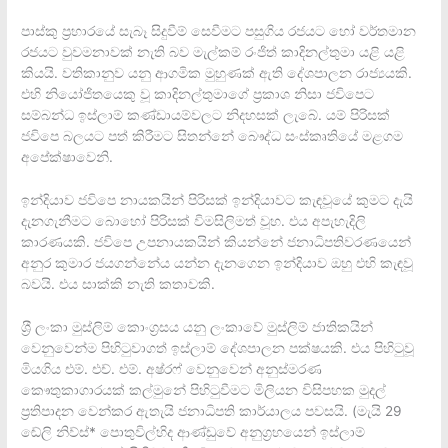
පාස්කු ප‍්‍රහාරයේ සැබෑ සිදුවීම් සෙවීමට පසුගිය රජයට හෝ වර්තමාන
රජයට වුවමනාවක් නැති බව මැල්කම් රංජිත් කාදිනල්තුමා යළි යළි
කියයි. වතිකානුව යනු ආගමික මුහුණක් ඇති දේශපාලන රාජ්‍යයකි.
එහි නියෝජිතයෙකු වූ කාදිනල්තුමාගේ ප‍්‍රකාශ නිසා ජවිපෙට
සම්බන්ධ ඉස්ලාම් කණ්ඩායම්වලට නිදහසක් ලැබේ. යම් පිරිසක්
ජවිපෙ බලයට පත් කිරීමට සිතන්නේ බෞද්ධ සංස්කෘතියේ මළගම
අපේක්ෂාවෙනි.
ඉන්දියාව ජවිපෙ නායකයින් පිරිසක් ඉන්දියාවට කැඳවූයේ කුමට දැයි
දැනගැනීමට බොහෝ පිරිසක් විමසිලිමත් වූහ. එය අපැහැදිලි
කාරණයකි. ජවිපෙ උපනායකයින් කියන්නේ ජනාධිපතිවරණයෙන්
අනුර කුමාර ජයගන්නේය යන්න දැනගෙන ඉන්දියාව ඔහු එහි කැඳවූ
බවයි. එය සාක්කි නැති කතාවකි.
ශ‍්‍රී ලංකා මුස්ලිම් කොංග‍්‍රසය යනු ලංකාවේ මුස්ලිම් ජාතිකයින්
වෙනුවෙන්ම පිහිටුවාගත් ඉස්ලාම් දේශපාලන පක්ෂයකි. එය පිහිටුවූ
මියගිය එම්. එච්. එම්. අෂ්රෆ් වෙනුවෙන් අනුස්මරණ
කෞතුකාගාරයක් කල්මුනේ පිහිටුවීමට මිලියන විසිපහක මුදල්
ප‍්‍රතිපාදන වෙන්කර ඇතැයි ජනාධිපති කාර්යාලය පවසයි. (මැයි 29
ඬේලි නිව්ස්* පොතුවිල්හිද ආණ්ඩුවේ අනුග‍්‍රහයෙන් ඉස්ලාම්