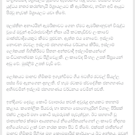
යුද්ධය නතර කරන්නැයි ඊශ‍්‍රායලයට කී ඇමරිකාව, නවීන අවි ආයුධ
පිරවූ නැවක් ඊශ‍්‍රායලට යවා තිබේ.
පලස්තීන අනාථයින් ඇමරිකාවට ගෙන ඒමට ඇමරිකානුවන් විරුද්ධ
වූයේ ඔවුන් අධිරාජ්‍යවාදීන් නිසා යයි කටකැඩිච්ච ලංකාවේ
මාක්ස්වාදියෙකුට කීමට පුළුවන. ඇත්ත එය නොවේ. ඉස්ලාම්
නොවන රටවල ඉස්ලාම් ජනගහණය වර්ධනය කිරීම, ඉස්ලාම්
ලෝකයක් බිහිකිරීමට සිතන අන්තවාදී ඉස්ලාමිකයන්ගේ
සංවිධානාත්මක වැඩ පිළිවෙළකි. ලංකාවේද සිංහල උපත් සීඝ‍්‍රයෙන්
අඩු වේ. මුස්ලිම් උපත් වැඩි වේ.
ලෝකයට මානව හිමිකම් ඉගැන්වීමට ගිය බටහිර රටවල් සියල්ල
පස්ස බිම ඇනගෙන දඟලති. ඒ හැම රටකම ස්වදේශික ජනගහණය
අභිබවමින් ඉස්ලාම් ජනගහණය වර්ධනය වෙමින් පවතී.
ඉන්දියාව දෙමළ කොටි ව්‍යාපාරය තවත් අවුරුදු දහයකට තහනම්
කළාය. කතෝලික පියවරු හා කන්‍යා සොහොයුරින් විශාල පිරිසක්
එක්ව උතුරේ මහා කොටි සැමරුමක් පැවැත්වූහ. ඊට සහභාගි වූ
ජාත්‍යන්තර ක්ෂමා ආයතනයේ නියෝජිතයන්ගෙන් ලංකාවේ නිදහස
අභියෝගයට ලක් වන නරක කතා පිට වී තිබේ. එක්සත් ජාතීන්ගේ
මානව හිමිකම් පිළිබඳ මහ කොමසාරිස් කාර්යාලය ඊට අන්තය. ඔවුන්