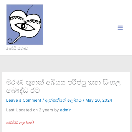
Skip
to
content
බෝධි සභාව
මරණ තුනක් අබියස පරිප්පු කන සිංහල
බෞද්ධ රට
Leave a Comment
/
ඇන්තනීගේ ලෝකය
/
May 20, 2024
Last Updated on 2 years by
admin
ඩේවිඩ් ඇන්තනි