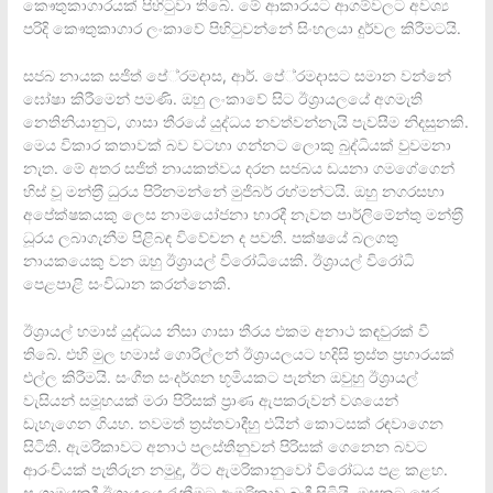
කෞතුකාගාරයක් පිහිටුවා තිබේ. මේ ආකාරයට ආගම්වලට අවශ්‍ය
පරිදි කෞතුකාගාර ලංකාවේ පිහිටුවන්නේ සිංහලයා දුර්වල කිරීමටයි.
සජබ නායක සජිත් පේ‍්‍රමදාස, ආර්. පේ‍්‍රමදාසට සමාන වන්නේ
ඝෝෂා කිරීමෙන් පමණි. ඔහු ලංකාවේ සිට ඊශ‍්‍රායලයේ අගමැති
නෙතිනියානුට, ගාසා තීරයේ යුද්ධය නවත්වන්නැයි පැවසීම නිදසුනකි.
මෙය විකාර කතාවක් බව වටහා ගන්නට ලොකු බුද්ධියක් වුවමනා
නැත. මේ අතර සජිත් නායකත්වය දරන සජබය ඩයනා ගමගේගෙන්
හිස් වූ මන්ත‍්‍රී ධුරය පිරිනමන්නේ මුජිබර් රහ්මන්ටයි. ඔහු නගරසභා
අපේක්ෂකයකු ලෙස නාමයෝජනා භාරදී නැවත පාර්ලිමේන්තු මන්ත‍්‍රී
ධූරය ලබාගැනීම පිළිබඳ විවේචන ද පවතී. පක්ෂයේ බලගතු
නායකයෙකු වන ඔහු ඊශ‍්‍රායල් විරෝධියෙකි. ඊශ‍්‍රායල් විරෝධි
පෙළපාළි සංවිධාන කරන්නෙකි.
ඊශ‍්‍රායල් හමාස් යුද්ධය නිසා ගාසා තීරය එකම අනාථ කඳවුරක් වී
තිබේ. එහි මුල හමාස් ගොරිල්ලන් ඊශ‍්‍රායලයට හදිසි ත‍්‍රස්ත ප‍්‍රහාරයක්
එල්ල කිරීමයි. සංගීත සංදර්ශන භූමියකට පැන්න ඔවුහු ඊශ‍්‍රායල්
වැසියන් සමූහයක් මරා පිරිසක් ප‍්‍රාණ ඇපකරුවන් වශයෙන්
ඩැහැගෙන ගියහ. තවමත් ත‍්‍රස්තවාදීහු එයින් කොටසක් රඳවාගෙන
සිටිති. ඇමරිකාවට අනාථ පලස්තීනුවන් පිරිසක් ගෙනෙන බවට
ආරංචියක් පැතිරුන නමුදු, ඊට ඇමරිකානුවෝ විරෝධය පළ කළහ.
සංග‍්‍රාමයකදී ඊශ‍්‍රායලය රැුකීමට ඇමරිකාව බැඳී සිටියි. මසකට පෙර