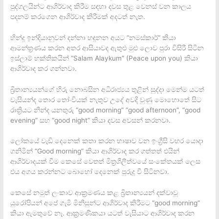
පුද්ගලයින්ට ආශිර්වාද කිරීම සඳහා දවස තුළ වෙනස් වන කාලය
පදනම් කරගෙන ආශිර්වාද කිරීමක් අදටත් නැත.
හින්දු ඉන්දියානුවන් දන්නා හඳුනන අයට “නමස්කාර්” කියා
ආමන්ත්‍රණය කරන අතර ආසියාවද ඇතුළු මුළු ලොව පුරා විසිරී සිටින
ඉස්ලාම් භක්තිකයින් “Salam Alaykum” (Peace upon you) කියා
ආශිර්වාද කර ගන්නවා.
බ්‍රිතාන්‍යයන්ගේ හිරු නොබසින අධිරාජ්‍යය තුළින් සුද්දා මෙන්ම යටත්
වැසියන්ද තොර තෝංචියක් නැතුව උදේ අවදි වුණු මොහොතේ සිට
රාත්‍රියට නින්ද යනතුරු “good morning” “good afternoon”, “good
evening” සහ “good night” කියා දවස අවසන් කරනවා.
ලෝකයේ වැඩි දෙනෙක් කතා කරන භාෂාව වන ඉංග්‍රීසි වහර යොදා
ගනිමින් “Good morning” කියා ආශිර්වාද කර ගත්තත් එයින්
ආශිර්වාදයක් වීම කෙසේ වෙතත් මිත්‍රශීලීත්වයේ සංකේතයක් ලෙස
එය අගය කරන්නට බොහෝ දෙනෙක් පුරුදු වී සිටිනවා.
කෙසේ නමුත් ලංකාව ආක්‍රමණය කළ ‍බ්‍රිතාන්‍යයන් දක්වාවූ
යුරෝපියන් අපේ ගැමි මිනිසුන්ට ආශිර්වාද කිරීමට “good morning”
කියා ඇමතුවේ නෑ. ආක්‍රමණිකයා යටත් වැසියාට ආශිර්වාද කරන