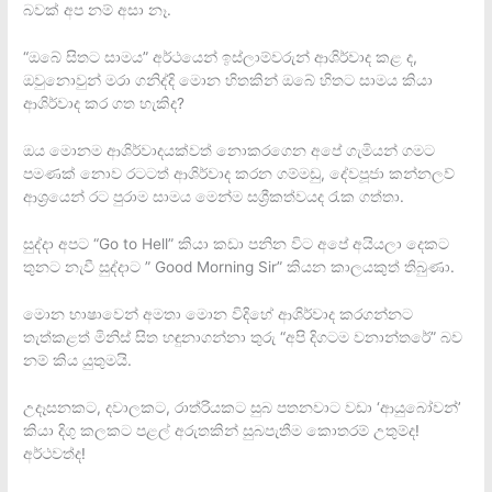
බවක් අප නම් අසා නෑ.
“ඔබේ සිතට සාමය” අර්ථයෙන් ඉස්ලාම්වරුන් ආශිර්වාද කළ ද,
ඔවුනොවුන් මරා ගනිද්දි මොන හිතකින් ඔබේ හිතට සාමය කියා
ආශිර්වාද කර ගත හැකිද?
ඔය මොනම ආශිර්වාදයක්වත් නොකරගෙන අපේ ගැමියන් ගමට
පමණක් නොව රටටත් ආශිර්වාද කරන ගම්මඩු, දේවපූජා කන්නලව්
ආශ්‍රයෙන් රට පුරාම සාමය මෙන්ම සශ්‍රීකත්වයද රැක ගත්තා.
සුද්දා අපට “Go to Hell” කියා කඩා පනින විට අපේ අයියලා දෙකට
තුනට නැවී සුද්දාට ” Good Morning Sir” කියන කාලයකුත් තිබුණා.
මොන භාෂාවෙන් අමතා මොන විදිහේ ආශිර්වාද කරගන්නට
තැත්කළත් මිනිස් සිත හඳුනාගන්නා තුරු “අපි දිගටම වනාන්තරේ” බව
නම් කිය යුතුමයි.
උදෑසනකට, දවාලකට, රාත්රියකට සුබ පතනවාට වඩා ‘ආයුබෝවන්’
කියා දිගු කලකට පළල් අරුතකින් සුබපැතීම කොතරම් උතුම්ද!
අර්ථවත්ද!