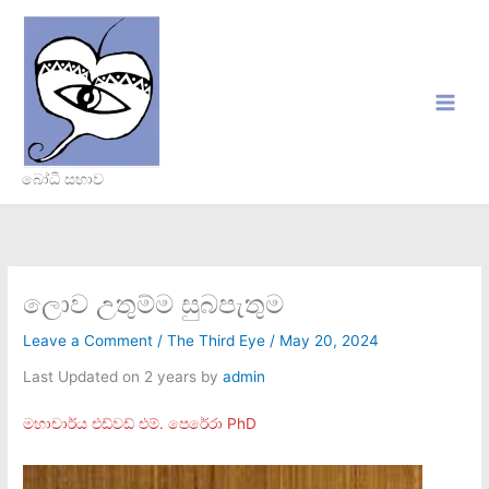
Skip
to
content
බෝධි සභාව
ලොව උතුම්ම සුබපැතුම
Leave a Comment
/
The Third Eye
/
May 20, 2024
Last Updated on 2 years by
admin
මහාචාර්ය එඩ්වඩ් එම්. පෙරේරා PhD