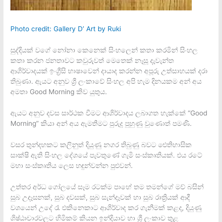
Photo credit: Gallery D’ Art by Ruki
සුද්දියක් වගේ නෝනා කෙනෙක් සිංහලෙන් කතා කරමින් සිංහල
කතා කරන ජනතාවට කවුරුවත් මෙතෙක් නෑසූ දැවැන්ත
ආශිර්වාදයක් ඉංග්‍රීසි භාෂාවෙන් දායාද කරන්න අපූරු උත්සාහයක් දරා
තිබුණා. ඇයට අනුව ශ්‍රී ලංකාවේ සිංහල අපි හැම දිනයකම අන් අය
අමතා Good Morning කිව යුතුය.
ඇයට අනුව දවස සාර්ථක වීමට ආශිර්වාදය ලබාගත හැක්කේ “Good
Morning” කියා අන් අය ඇමතීමට පුරුදු පුහුණු වුණොත් පමණි.
වසර තුන්දහකට කලිනුත් දියුණු නගර තිබුණු බවට ඓතිහාසික
සාක්ෂි ඇති සිංහල දේශයේ පැවතුණේ ගැමි සංස්කෘතියක්. එය රටේ
මහා සංස්කෘතිය ලෙස හඳුන්වන්න පුළුවන්.
උත්තර අර්ධ ගෝලයේ සෑම රටක්ම පාහේ තම තමන්ගේ මව් බසින්
සුබ උදෑසනක්, සුබ දවසක්, සුබ සැන්දෑවක් හා සුබ රාත්‍රියක් ආදී
වශයෙන් උදේ රෑ එකිනෙකාට ආශිර්වාද කර ගැනීමක් කළද, දියුණු
ශිෂ්ඨාචාරවලට හිමිකම් කියන ඉන්දියාව හා ශ්‍රී ලංකාව තුළ