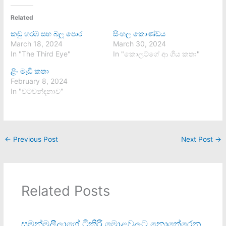
Related
කඩු හරඹ සහ බලු පොර
සිංහල කොණ්ඩය
March 18, 2024
March 30, 2024
In "The Third Eye"
In "කොලට්ගේ ආ ගිය කතා"
ළිං මැඩි කතා
February 8, 2024
In "වටවන්දනාව"
←
Previous Post
Next Post
→
Related Posts
සමන්මලීලාගේ ටිකිරි මොළවලට නොතේරෙන