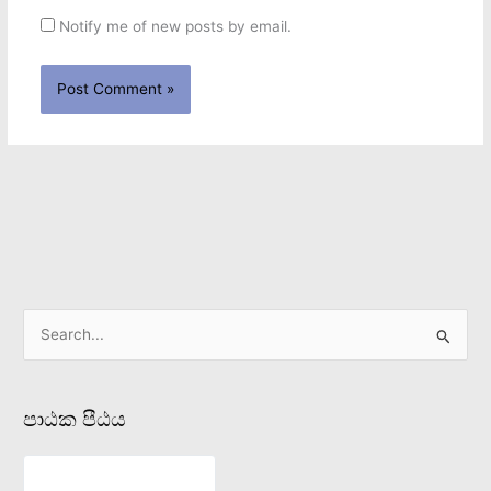
Notify me of new posts by email.
S
e
a
පාඨක පීඨය
r
c
h