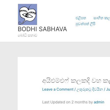
Skip
to
content
එළිපත
සාහිත කල
පුවත්පත් ලිපි
BODHI SABHAVA
බෝධි සභාව
අයිඑම්එෆ් කලකදි වහ 
Leave a Comment
/
උතුරුකටු දිවයින
/
Ju
Last Updated on 2 months by
admin