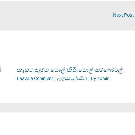
Next Post
ැරි
කෑමට කුමට පොල් කිරි පොල් සම්බෝලේ
Leave a Comment
/
උතුරුකටු දිවයින
/ By
admin