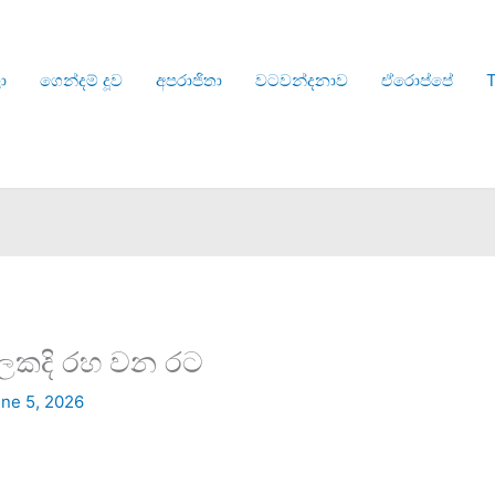
ා
ගෙන්දම් දූව
අපරාජිතා
වටවන්දනාව
ඒරොප්පේ
T
කලකදි රහ වන රට
ne 5, 2026