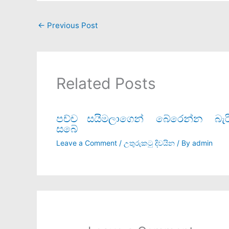
←
Previous Post
Related Posts
පච්ච සයිමලාගෙන් බේරෙන්න බ
සබේ
Leave a Comment
/
උතුරුකටු දිවයින
/ By
admin