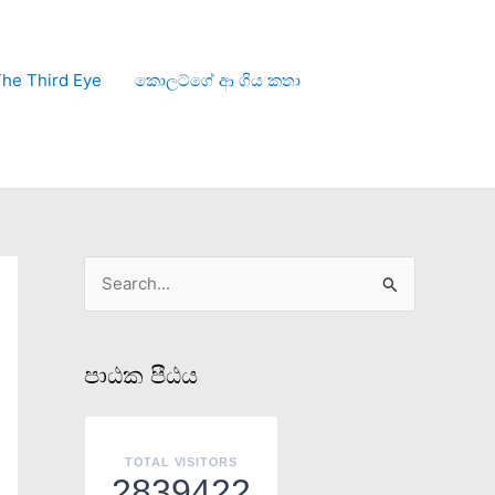
he Third Eye
කොලට්ගේ ආ ගිය කතා
S
e
a
පාඨක පීඨය
r
c
h
TOTAL VISITORS
2839422
f