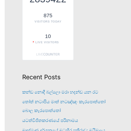
o
r
875
VISITORS TODAY
:
10
LIVE VISITORS
Recent Posts
කන්ඩ නොදී බල්ලො මරා හදන්ඩ යන රට
තෝත් නටාපිය මාත් නටඤ්ඤං කැරපොත්තෝ
බොල කැරපොත්තෝ
යටත්විජිතකරණයේ පරිනාමය
බ්‍රාහ්මණ දර්ශනයේ බටහිර ප්‍රතිරාව: බයිබලය