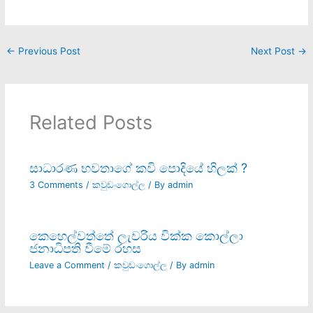
←
Previous Post
Next Post
→
Related Posts
සාධාරණ භවතාගේ කවි පොදියේ හිලක් ?
3 Comments
/
කවුඩංගොල්ල
/ By
admin
කෙහෙල්වත්තේ ලැවරිය වික්ක කොල්ලා
ජනාධිපති වීමේ රහස
Leave a Comment
/
කවුඩංගොල්ල
/ By
admin