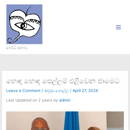
Skip
to
content
බෝධි සභාව
හොඳ හොඳ සෙල්ලම් එළිවෙන ජාමෙට
Leave a Comment
/
කවුඩංගොල්ල
/
April 27, 2024
Last Updated on 2 years by
admin