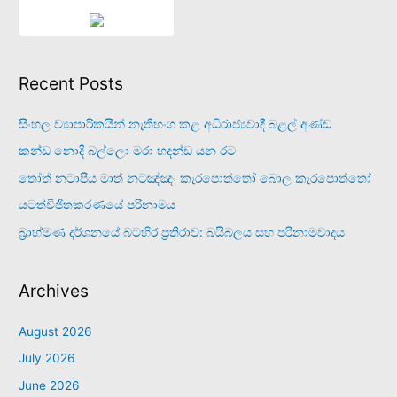
Recent Posts
සිංහල ව්‍යාපාරිකයින් නැතිභංග කළ අධිරාජ්‍යවාදී බළල් අණ්ඩ
කන්ඩ නොදී බල්ලො මරා හදන්ඩ යන රට
තෝත් නටාපිය මාත් නටඤ්ඤං කැරපොත්තෝ බොල කැරපොත්තෝ
යටත්විජිතකරණයේ පරිනාමය
බ්‍රාහ්මණ දර්ශනයේ බටහිර ප්‍රතිරාව: බයිබලය සහ පරිනාමවාදය
Archives
August 2026
July 2026
June 2026