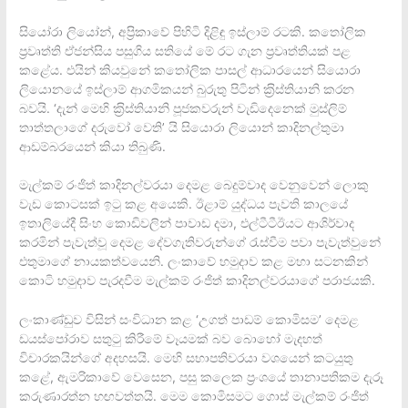
සියෝරා ලියෝන්, අප‍්‍රිකාවේ පිහිටි දිළිඳු ඉස්ලාම් රටකි. කතෝලික
ප‍්‍රවෘත්ති ඒජන්සිය පසුගිය සතියේ මේ රට ගැන ප‍්‍රවෘත්තියක් පළ
කළේය. එයින් කියවුනේ කතෝලික පාසල් ආධාරයෙන් සියොරා
ලියොනයේ ඉස්ලාම් ආගමිකයන් බුරුතු පිටින් ක‍්‍රිස්තියානි කරන
බවයි. ‘දැන් මෙහි ක‍්‍රිස්තියානි පූජකවරුන් වැඩිදෙනෙක් මුස්ලිම්
තාත්තලාගේ දරුවෝ වෙති’ යි සියොරා ලියොන් කාදිනල්තුමා
ආඩම්බරයෙන් කියා තිබුණි.
මැල්කම් රංජිත් කාදිනල්වරයා දෙමළ බෙදුම්වාද වෙනුවෙන් ලොකු
වැඩ කොටසක් ඉටු කළ අයෙකි. ඊළාම් යුද්ධය පැවති කාලයේ
ඉතාලියේදී සිංහ කොඩිවලින් පාවාඩ දමා, එල්ටීටීඊයට ආශිර්වාද
කරමින් පැවැත්වූ දෙමළ දේවගැතිවරුන්ගේ රැස්වීම පවා පැවැත්වුනේ
එතුමාගේ නායකත්වයෙනි. ලංකාවේ හමුදාව කළ මහා සටනකින්
කොටි හමුදාව පැරදවීම මැල්කම් රංජිත් කාදිනල්වරයාගේ පරාජයකි.
ලංකාණ්ඩුව විසින් සංවිධාන කළ ‘උගත් පාඩම් කොමිසම’ දෙමළ
ඩයස්පෝරාව සතුටු කිරීමේ වෑයමක් බව බොහෝ මැදහත්
විචාරකයින්ගේ අදහසයි. මෙහි සභාපතිවරයා වශයෙන් කටයුතු
කළේ, ඇමරිකාවේ වෙසෙන, පසු කලෙක ප‍්‍රංශයේ තානාපතිකම දැරූ
කරුණාරත්න හඟවත්තයි. මෙම කොමිසමට ගොස් මැල්කම් රංජිත්