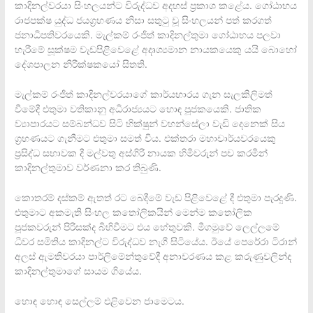
කාදිනල්වරයා සිංහලයන්ට විරුද්ධව අදහස් ප‍්‍රකාශ කළේය. ගෝඨාභය
රාජපක්ෂ යුද්ධ ජයග‍්‍රහණය නිසා සතුටු වූ සිංහලයන් පත් කරගත්
ජනාධිපතිවරයෙකි. මැල්කම් රංජිත් කාදිනල්තුමා ගෝඨාභය පලවා
හැරීමේ සූක්ෂම වැඩපිළිවෙළේ අදෘශ්‍යමාන නායකයෙකු යයි බොහෝ
දේශපාලන නිරීක්ෂකයෝ සිතති.
මැල්කම් රංජිත් කාදිනල්වරයාගේ කාර්යභාරය ගැන සැලකිලිමත්
වීමේදී එතුමා වතිකානු අධිරාජ්‍යයට හොඳ පූජකයෙකි. ජාතික
ව්‍යාපාරයට සම්බන්ධව සිටි භික්ෂුන් වහන්සේලා වැඩි දෙනෙක් සිය
ග‍්‍රහණයට ගැනීමට එතුමා සමත් විය. එක්තරා මහාචාර්යවරයෙකු
ප‍්‍රසිද්ධ සභාවක දී මල්වතු අස්ගිරි නායක හිමිවරුන් පච කරමින්
කාදිනල්තුමාව වර්ණනා කර තිබුණි.
කොතරම් දස්කම් ඇතත් රට බෙදීමේ වැඩ පිළිවෙළේ දී එතුමා පැරදුණි.
එතුමාට අකමැති සිංහල කතෝලිකයින් මෙන්ම කතෝලික
පූජකවරුන් පිරිසක්ද බිහිවීමට එය හේතුවකි. මීගමුවේ ලෙල්ලමේ
ධීවර සමිතිය කාදිනල්ට විරුද්ධව නැගී සිටියේය. ඊයේ පෙරේරා ටිරාන්
අලස් ඇමතිවරයා පාර්ලිමේන්තුවේදී අනාවරණය කළ කරුණුවලින්ද
කාදිනල්තුමාගේ සායම ගියේය.
හොඳ හොඳ සෙල්ලම් එළිවෙන ජාමෙටය.