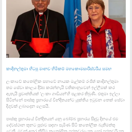
කාදිනල්තුමා හිටපු මානව හිමිකම් මහකොමසාරිස්වරිය සමඟ
ලංකාවේ කතෝලික සභාවේ නායක මැල්කම් රංජිත් කාදිනල්තුමා
තම සේවා කාලය දීර්ඝ කරන්නැයි වතිකානුවෙන් ඉල්ලීමක් කර
ඇතැයි ප‍්‍රවෘත්තියක් ‘ලංකා ගාඩියන්’හි පළකර තිබුණි. එතුමා ඉල්ලා
සිටින්නේ පාස්කු ප‍්‍රහාරයේ වින්දිතයන්ට යුක්තිය ඉටුවන තෙක් සේවා
දිගුවක් ලබාදෙන ලෙසයි.
පාස්කු ප‍්‍රහාරයේ වින්දිතයන් යනු බෝම්බ ප‍්‍රහාරය සිදුවූ දිනයේ එම
දේවස්ථාන තුනට පූජාව සඳහා පැමිණ සිටි කතෝලික බැතිමත්තු
වෙති. ඔවුන් අතර කිසිම කතෝලික පූජකවරයෙකු හෝ පූජකවරියක