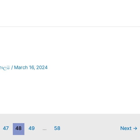
කොලම
/
March 16, 2024
47
48
49
…
58
Next
→