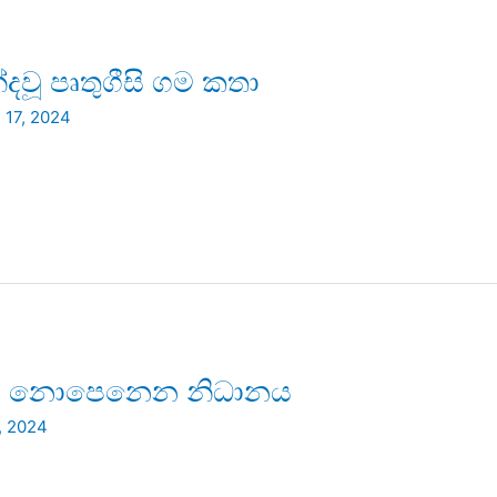
වූ පෘතුගීසි ගම කතා
 17, 2024
න්ට නොපෙනෙන නිධානය
, 2024