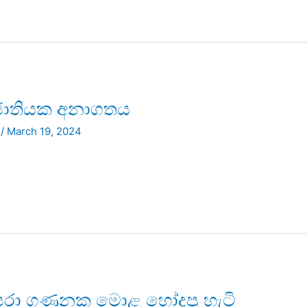
 ජාතියක අනාගතය
/
March 19, 2024
්පරා ගණනක මොළ හෝදපු හැටි