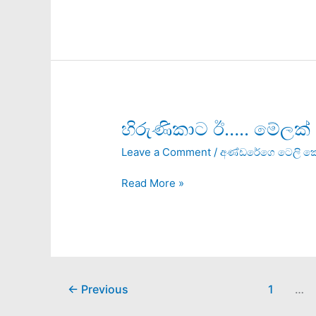
හිරුණිකාට
හිරුණිකාට ඊ….. මේලක්
ඊ…..
Leave a Comment
/
අණ්ඩරේගෙ ටෙලි 
මේලක්
Read More »
←
Previous
1
…