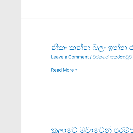
නිකං
නිකං කන්න බලං ඉන්න
කන්න
Leave a Comment
/
චරකගේ සකරනාඩුව
බලං
ඉන්න
Read More »
ජාතියක
අනාගතය
කලාවේ
කලාවේ මුවාවෙන් පරම