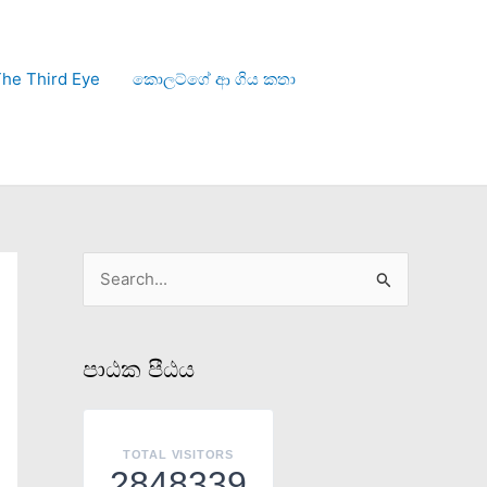
he Third Eye
කොලට්ගේ ආ ගිය කතා
S
e
a
පාඨක පීඨය
r
c
h
TOTAL VISITORS
2848339
f