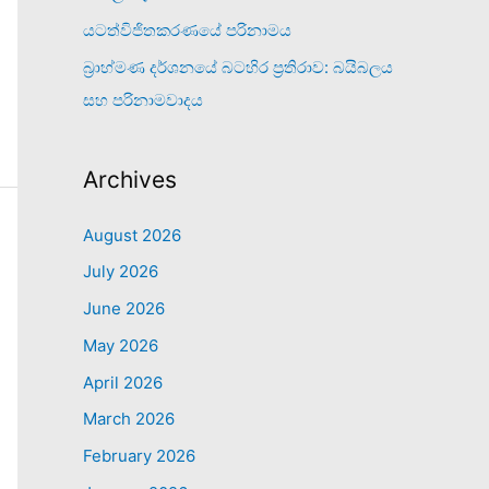
යටත්විජිතකරණයේ පරිනාමය
බ්‍රාහ්මණ දර්ශනයේ බටහිර ප්‍රතිරාව: බයිබලය
සහ පරිනාමවාදය
Archives
August 2026
July 2026
June 2026
May 2026
April 2026
March 2026
February 2026