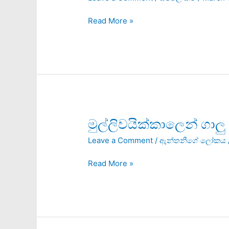
Read More »
මුල්ලිවයික්කාලෙන්
මුල්ලිවයික්කාලෙන් ගාල
ගාලු
Leave a Comment
/
ඇන්තනීගේ ලෝකය
මුවදොරට
Read More »