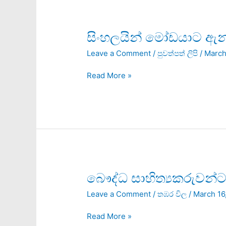
සිංහලයින්
සිංහලයින් මෝඩයාට ඇන්ද
මෝඩයාට
Leave a Comment
/
පුවත්පත් ලිපි
/
March
ඇන්දවූ
පෘතුගීසි
Read More »
ගම
කතා
බෞද්ධ
බෞද්ධ සාහිත්‍යකරුව
සාහිත්‍යකරුවන්ට
Leave a Comment
/
තඹර විල
/
March 16
නොපෙනෙන
නිධානය
Read More »