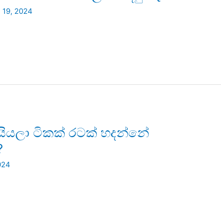
 19, 2024
යියලා ටිකක් රටක් හදන්නේ
?
024