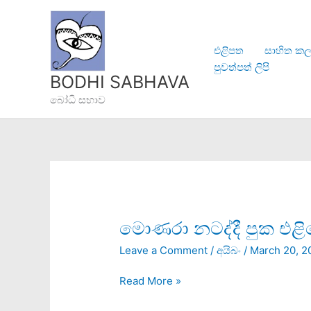
Skip
to
content
එළිපත
සාහිත කල
පුවත්පත් ලිපි
BODHI SABHAVA
බෝධි සභාව
මොණරා
මොණරා නටද්දී පුක එළිය
නටද්දී
Leave a Comment
/
අයිබං
/
March 20, 2
පුක
එළියෙලු
Read More »
අයිබං!