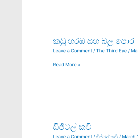
ංඈ,
අයිබං?
කඩු
කඩු හරඹ සහ බලු පොර
හරඹ
Leave a Comment
/
The Third Eye
/
Ma
සහ
බලු
Read More »
පොර
ඩිජිටල්
ඩිජිටල් කවි
කවි
Leave a Comment
/
ඩිජිටල් කවි
/
March 