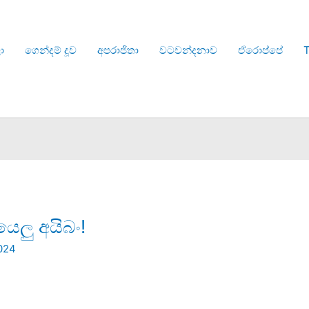
ා
ගෙන්දම් දූව
අපරාජිතා
වටවන්දනාව
ඒරොප්පේ
T
ෙලු අයිබං!
024