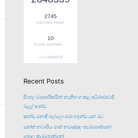
o
r
2745
VISITORS TODAY
:
10
LIVE VISITORS
Recent Posts
සිංහල ව්‍යාපාරිකයින් නැතිභංග කළ අධිරාජ්‍යවාදී
බළල් අණ්ඩ
කන්ඩ නොදී බල්ලො මරා හදන්ඩ යන රට
තෝත් නටාපිය මාත් නටඤ්ඤං කැරපොත්තෝ
බොල කැරපොත්තෝ