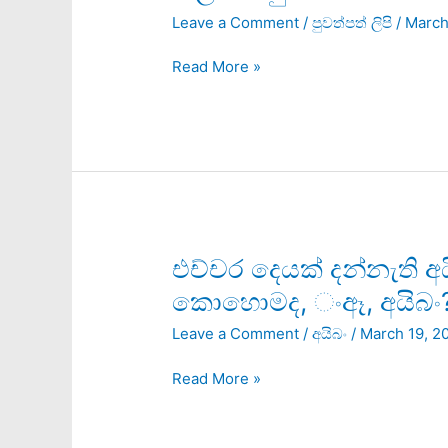
මුවාවෙන්
Leave a Comment
/
පුවත්පත් ලිපි
/
March
පරම්පරා
ගණනක
Read More »
මොළ
හෝදපු
හැටි
එච්චර
එච්චර දෙයක් දන්නැති අ
දෙයක්
කොහොමද, ංඈ, අයිබං
දන්නැති
Leave a Comment
/
අයිබං
/
March 19, 2
අයියලා
ටිකක්
Read More »
රටක්
හදන්නේ
කොහොමද,