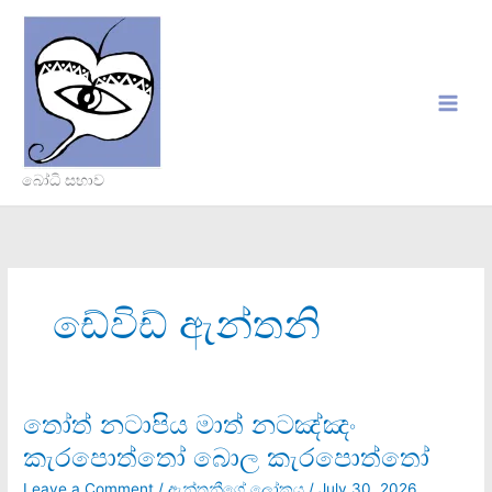
Skip
to
content
බෝධි සභාව
ඩේවිඩ් ඇන්තනි
තෝත් නටාපිය මාත් නටඤ්ඤං
තෝත්
නටාපිය
කැරපොත්තෝ බොල කැරපොත්තෝ
මාත්
නටඤ්ඤං
Leave a Comment
/
ඇන්තනීගේ ලෝකය
/
July 30, 2026