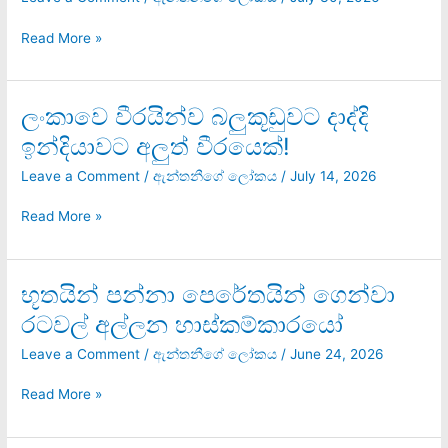
කැරපොත්තෝ
බොල
Read More »
කැරපොත්තෝ
ලංකාවෙ වීරයින්ව බලුකූඩුවට දාද්දි
ලංකාවෙ
වීරයින්ව
ඉන්දියාවට අලුත් වීරයෙක්!
බලුකූඩුවට
දාද්දි
Leave a Comment
/
ඇන්තනීගේ ලෝකය
/
July 14, 2026
ඉන්දියාවට
අලුත්
Read More »
වීරයෙක්!
භූතයින් පන්නා පෙරේතයින් ගෙන්වා
භූතයින්
පන්නා
රටවල් අල්ලන හාස්කම්කාරයෝ
පෙරේතයින්
ගෙන්වා
Leave a Comment
/
ඇන්තනීගේ ලෝකය
/
June 24, 2026
රටවල්
අල්ලන
Read More »
හාස්කම්කාරයෝ