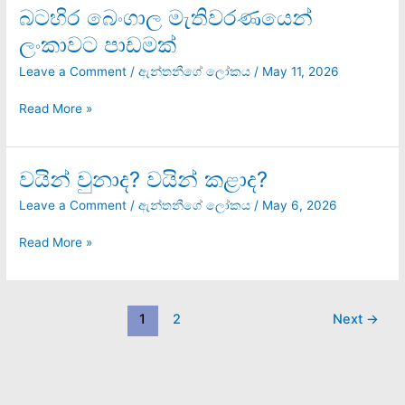
බටහිර බෙංගාල මැතිවරණයෙන්
බටහිර
බෙංගාල
ලංකාවට පාඩමක්
මැතිවරණයෙන්
ලංකාවට
Leave a Comment
/
ඇන්තනීගේ ලෝකය
/
May 11, 2026
පාඩමක්
Read More »
වයින් වුනාද? වයින් කළාද?
වයින්
වුනාද?
Leave a Comment
/
ඇන්තනීගේ ලෝකය
/
May 6, 2026
වයින්
කළාද?
Read More »
1
2
Next
→